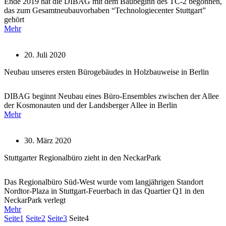
Ende 2019 hat die DIBAG mit dem Baubeginn des TC-2 begonnen,
das zum Gesamtneubauvorhaben “Technologiecenter Stuttgart”
gehört
Mehr
20. Juli 2020
Neubau unseres ersten Bürogebäudes in Holzbauweise in Berlin
DIBAG beginnt Neubau eines Büro-Ensembles zwischen der Allee
der Kosmonauten und der Landsberger Allee in Berlin
Mehr
30. März 2020
Stuttgarter Regionalbüro zieht in den NeckarPark
Das Regionalbüro Süd-West wurde vom langjährigen Standort
Nordtor-Plaza in Stuttgart-Feuerbach in das Quartier Q1 in den
NeckarPark verlegt
Mehr
Seite
1
Seite
2
Seite
3
Seite
4