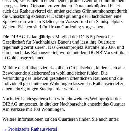
das Ziel, Menschen in einem neuen, grünen Zentrum rund um den
neu gestalteten Ortspark zu verbinden. Daran anknüpfend bietet
auch das Rathausviertel ein umfangreiches Grünraumkonzept durch
die Umsetzung extensiver Dachbegrünung der Flachdächer, eine
Spielwiese sowie ein Kletter-, ein Wasser- und ein Sandspielplatz.
Weitere Flächen sind für Urban Gardening vorgesehen.
Die DIBAG ist langjähriges Mitglied der DGNB (Deutsche
Gesellschaft für Nachhaltiges Bauen) und lässt ihre Quartiere
regelmäßig zertifizieren. Das Gesamtprojekt Kirchheim 2030, und
damit auch das Rathausviertel, wurde mit dem DGNB-Vorzertifikat
in Gold ausgezeichnet.
Mithilfe des Rathausviertels soll ein Ort entstehen, in dem sich alle
Bewohnende gleichermaßen wohl und sicher fühlen. Die
Verbindung des liebevoll gestalteten öffentlichen Raumes und die
individuell geschnittenen Wohnungen lassen das Rathausviertel zu
einem einzigartigen Stadtquartier werden.
Nach der Landesgartenschau wird ein weiteres Wohnprojekt der
DIBAG umgesetzt. In direkter Nachbarschaft entsteht das Quartier
Am Parksee mit 108 Wohnungen.
Weitere Informationen zu den Quartieren finden Sie auch unter:
→ Projektseite Rathausviertel