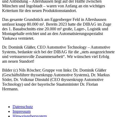
und Anbindung – Allershausen liegt auf der Hälfte zwischen
München und Ingolstadt – waren von Anfang an ein wichtiges
Kriterium für den neuen Produktionsstandort.
Das gesamte Grundstück am Eggenberger Feld in Allershausen
umfasst knapp 80.000 m². Bereits 2023 hatte die DIBAG im Zuge
des 1. Bauabschnitts eine 20.000 m² große, Lager-, Logistik und
Montagehalle errichtet und an den Automatisierungsspezialist
Yaskawa vermietet.
Dr. Dominik Gläßer, CEO Automotive Technology – Automotive
Systems, bedankte sich bei der DIBAG für die „stets ausgezeichnete
und vertrauensvolle Zusammenarbeit“. Wir wünschen viel Erfolg
am neuen Standort!
Bilder (c) Nils Röscher; Gruppe von links: Dr. Dominik Gläßer
(Geschäftsführer thyssenkrupp Automotive Systems), Dr. Markus
Söder, Dr. Volkmar Dinstuhl (CEO thyssenkrupp Automotive
Technology) und der bayerische Staatsminister Dr. Florian
Hermann.
Datenschutz
Impressum
Hinweisgebersystem